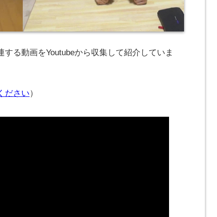
する動画をYoutubeから収集して紹介していま
ください
）