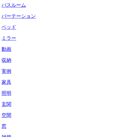
バスルーム
パーテーション
ベッド
ミラー
動画
収納
実例
家具
照明
玄関
空間
窓