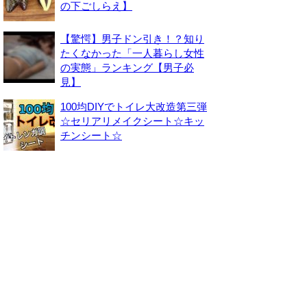
の下ごしらえ】
【驚愕】男子ドン引き！？知り
たくなかった「一人暮らし女性
の実態」ランキング【男子必
見】
100均DIYでトイレ大改造第三弾
☆セリアリメイクシート☆キッ
チンシート☆