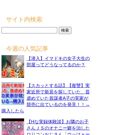
サイト内検索
検
索:
今週の人気記事
【潜入】イマドキの女子大生の
部屋ってどうなってるのか？
【スカッとする話】【復讐】実
家近所で新居を探していた、昔
虐めていた首謀者A子の実家が
競売に出ているのを発見！！→
購入したら
【Hな実録体験談】お隣のお子
さんＪＳのオナニー癖を治した
ロリコンおじさん「ウッはぁー