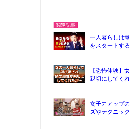
関連記事
一人暮らしは
をスタートす
【恐怖体験】
親切にしてく
女子力アップ
ズやテクニッ