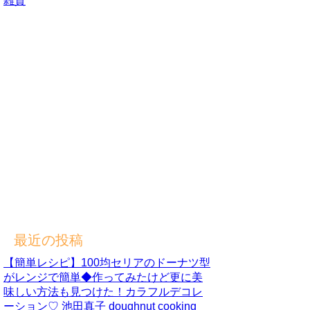
雑貨
最近の投稿
【簡単レシピ】100均セリアのドーナツ型
がレンジで簡単◆作ってみたけど更に美
味しい方法も見つけた！カラフルデコレ
ーション♡ 池田真子 doughnut cooking