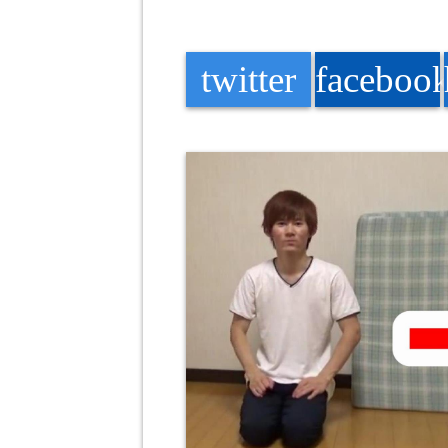
twitter
faceboo