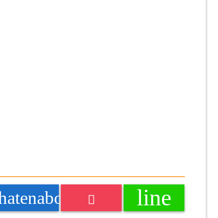
line
k
hatenabookmark