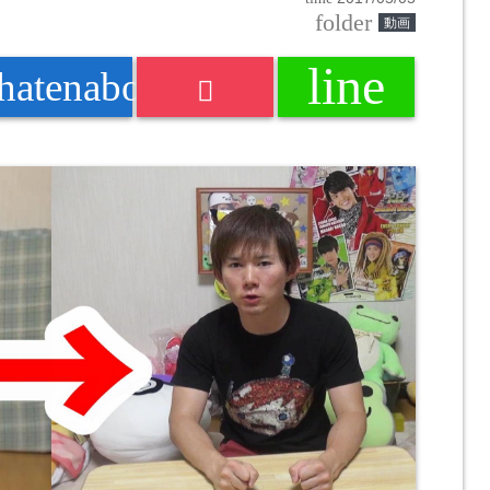
folder
動画
line
k
hatenabookmark