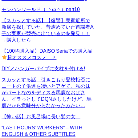
モンハンワールド（ ＾ω＾）part10
【スカッとする話】【復讐】実家近所で
新居を探していた、昔虐めていた首謀者A
子の実家が競売に出ているのを発見！！
→購入したら
【100均購入品】DAISO Seriaでの購入品
超オススメコスメ！？
DIY／ハンガーパイプに支柱を付ける!
スカッとする話 引きこもり登校拒否に
ニートの子供達を凄いとアゲて、私の妹
がパートなのをディスる馬鹿なおばさ
ん。イラっとしてDQN返ししたけど、馬
鹿だから意味分からなかったみたい…
【怖い話】お風呂場に長い髪の女…
“LAST HOURS’ WORKERS” – WITH
ENGLISH & OTHER SUBTITLES