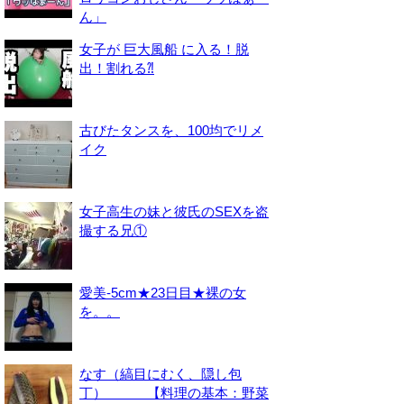
ん」
女子が 巨大風船 に入る！脱
出！割れる⁈
古びたタンスを、100均でリメ
イク
女子高生の妹と彼氏のSEXを盗
撮する兄①
愛美-5cm★23日目★裸の女
を。。
なす（縞目にむく、隠し包
丁） 【料理の基本：野菜