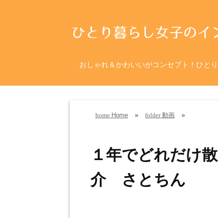
おしゃれ＆かわいいがコンセプト！ひとり
Home
»
動画
»
home
folder
１年でどれだけ散
介 さとちん