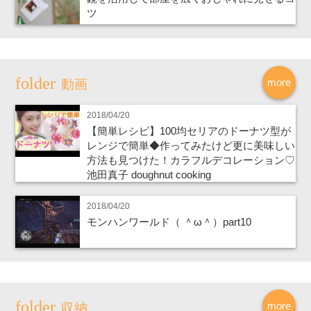
ツ
more
動画
2018/04/20
【簡単レシピ】100均セリアのドーナツ型が
レンジで簡単◆作ってみたけど更に美味しい
方法も見つけた！カラフルデコレーション♡
池田真子 doughnut cooking
2018/04/20
モンハンワールド（ ＾ω＾）part10
more
収納