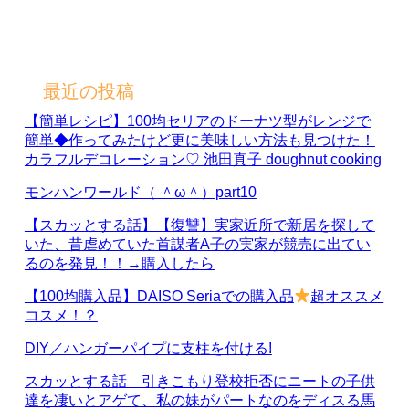
最近の投稿
【簡単レシピ】100均セリアのドーナツ型がレンジで
簡単◆作ってみたけど更に美味しい方法も見つけた！
カラフルデコレーション♡ 池田真子 doughnut cooking
モンハンワールド（ ＾ω＾）part10
【スカッとする話】【復讐】実家近所で新居を探して
いた、昔虐めていた首謀者A子の実家が競売に出てい
るのを発見！！→購入したら
【100均購入品】DAISO Seriaでの購入品
超オススメ
コスメ！？
DIY／ハンガーパイプに支柱を付ける!
スカッとする話 引きこもり登校拒否にニートの子供
達を凄いとアゲて、私の妹がパートなのをディスる馬