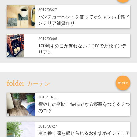
2017/03/27
パンチカーペットを使ってオシャレお手軽イ
ンテリア雑貨作り
2017/03/06
100均すのこが侮れない！DIYで万能インテ
リアに
more
カーテン
2015/10/11
癒やしの空間！快眠できる寝室をつくる３つ
のコツ
2015/07/27
夏本番！涼を感じられるおすすめインテリア