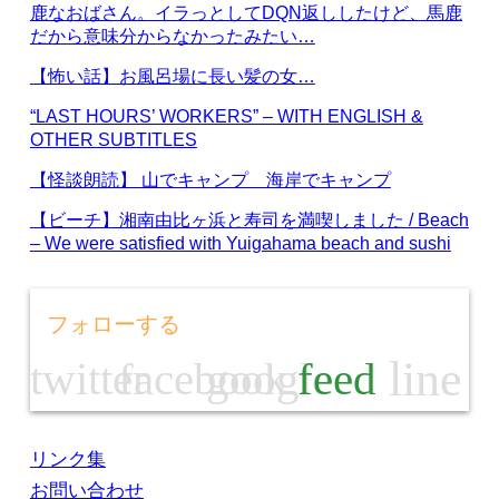
鹿なおばさん。イラっとしてDQN返ししたけど、馬鹿
だから意味分からなかったみたい…
【怖い話】お風呂場に長い髪の女…
“LAST HOURS’ WORKERS” – WITH ENGLISH &
OTHER SUBTITLES
【怪談朗読】 山でキャンプ 海岸でキャンプ
【ビーチ】湘南由比ヶ浜と寿司を満喫しました / Beach
– We were satisfied with Yuigahama beach and sushi
フォローする
line
twitter
facebook
google
feed
リンク集
お問い合わせ