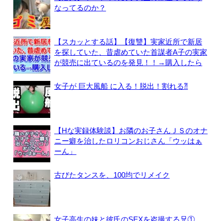
なってるのか？
【スカッとする話】【復讐】実家近所で新居
を探していた、昔虐めていた首謀者A子の実家
が競売に出ているのを発見！！→購入したら
女子が 巨大風船 に入る！脱出！割れる⁈
【Hな実録体験談】お隣のお子さんＪＳのオナ
ニー癖を治したロリコンおじさん「ウッはぁ
ーん」
古びたタンスを、100均でリメイク
女子高生の妹と彼氏のSEXを盗撮する兄①