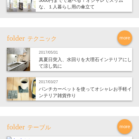
5000円までで選べる！オシャレでスリム
な、１人暮らし用の傘立て
more
テクニック
2017/05/31
真夏日突入、水回りを大理石インテリアにし
て涼し気に
2017/03/27
パンチカーペットを使ってオシャレお手軽イ
ンテリア雑貨作り
more
テーブル