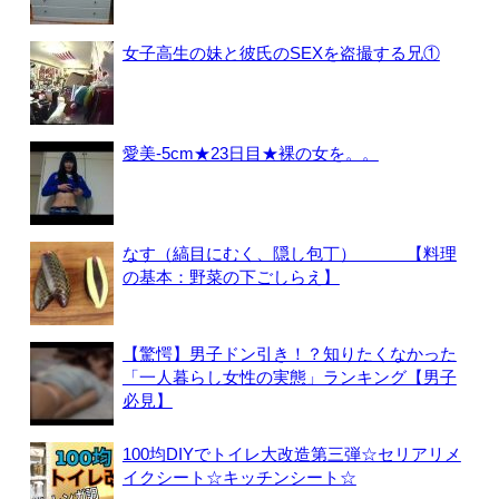
女子高生の妹と彼氏のSEXを盗撮する兄①
愛美-5cm★23日目★裸の女を。。
なす（縞目にむく、隠し包丁） 【料理
の基本：野菜の下ごしらえ】
【驚愕】男子ドン引き！？知りたくなかった
「一人暮らし女性の実態」ランキング【男子
必見】
100均DIYでトイレ大改造第三弾☆セリアリメ
イクシート☆キッチンシート☆