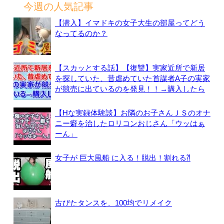
今週の人気記事
【潜入】イマドキの女子大生の部屋ってどう
なってるのか？
【スカッとする話】【復讐】実家近所で新居
を探していた、昔虐めていた首謀者A子の実家
が競売に出ているのを発見！！→購入したら
【Hな実録体験談】お隣のお子さんＪＳのオナ
ニー癖を治したロリコンおじさん「ウッはぁ
ーん」
女子が 巨大風船 に入る！脱出！割れる⁈
古びたタンスを、100均でリメイク