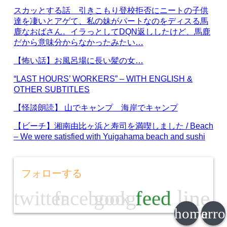
スカッとする話 引きこもり登校拒否にニートの子供
達を凄いとアゲて、私の妹がパートなのをディスる馬
鹿なおばさん。イラっとしてDQN返ししたけど、馬鹿
だから意味分からなかったみたい…
【怖い話】お風呂場に長い髪の女…
“LAST HOURS’ WORKERS” – WITH ENGLISH &
OTHER SUBTITLES
【怪談朗読】 山でキャンプ 海岸でキャンプ
【ビーチ】湘南由比ヶ浜と寿司を満喫しました / Beach
– We were satisfied with Yuigahama beach and sushi
フォローする
line
twitter
facebook
google
feed
home
arr