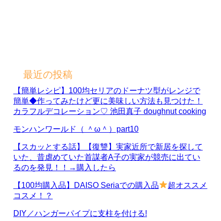
最近の投稿
【簡単レシピ】100均セリアのドーナツ型がレンジで
簡単◆作ってみたけど更に美味しい方法も見つけた！
カラフルデコレーション♡ 池田真子 doughnut cooking
モンハンワールド（ ＾ω＾）part10
【スカッとする話】【復讐】実家近所で新居を探して
いた、昔虐めていた首謀者A子の実家が競売に出てい
るのを発見！！→購入したら
【100均購入品】DAISO Seriaでの購入品
超オススメ
コスメ！？
DIY／ハンガーパイプに支柱を付ける!