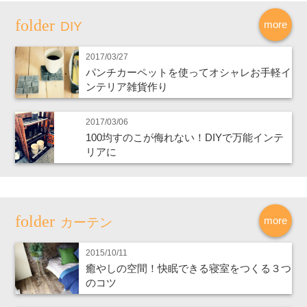
more
DIY
2017/03/27
パンチカーペットを使ってオシャレお手軽イ
ンテリア雑貨作り
2017/03/06
100均すのこが侮れない！DIYで万能インテ
リアに
more
カーテン
2015/10/11
癒やしの空間！快眠できる寝室をつくる３つ
のコツ