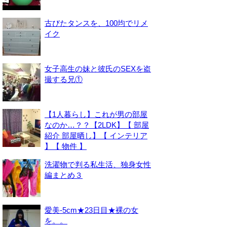
古びたタンスを、100均でリメ
イク
女子高生の妹と彼氏のSEXを盗
撮する兄①
【1人暮らし】これが男の部屋
なのか…？？【2LDK】【 部屋
紹介 部屋晒し】【 インテリア
】【 物件 】
洗濯物で判る私生活、独身女性
編まとめ３
愛美-5cm★23日目★裸の女
を。。