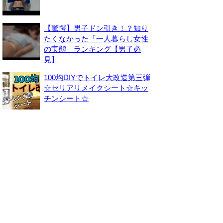
【驚愕】男子ドン引き！？知り
たくなかった「一人暮らし女性
の実態」ランキング【男子必
見】
100均DIYでトイレ大改造第三弾
☆セリアリメイクシート☆キッ
チンシート☆