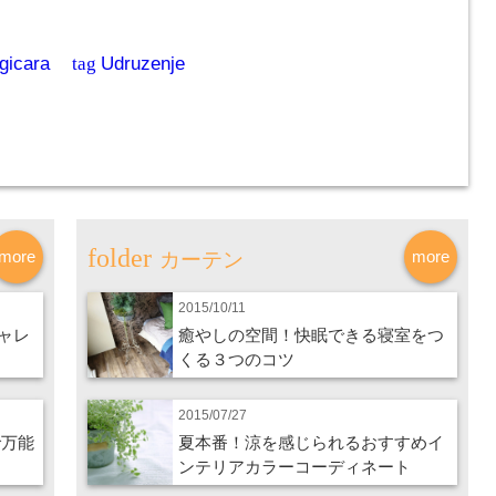
gicara
tag
Udruzenje
more
more
カーテン
2015/10/11
ャレ
癒やしの空間！快眠できる寝室をつ
くる３つのコツ
2015/07/27
で万能
夏本番！涼を感じられるおすすめイ
ンテリアカラーコーディネート