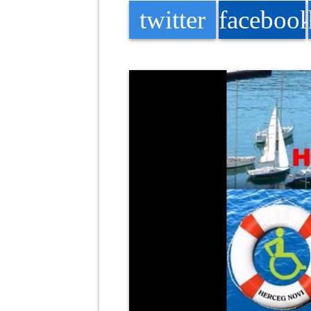
twitter
faceboo