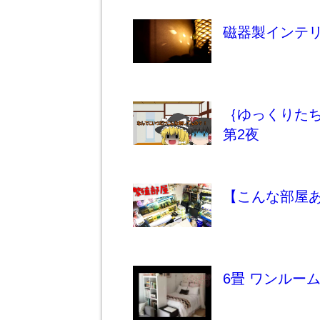
磁器製インテ
｛ゆっくりた
第2夜
【こんな部屋あ
6畳 ワンルー