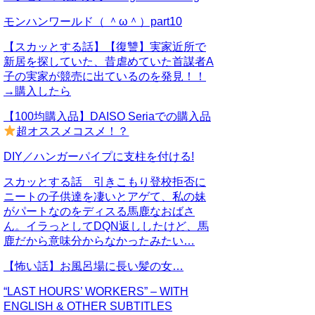
モンハンワールド（ ＾ω＾）part10
【スカッとする話】【復讐】実家近所で
新居を探していた、昔虐めていた首謀者A
子の実家が競売に出ているのを発見！！
→購入したら
【100均購入品】DAISO Seriaでの購入品
超オススメコスメ！？
DIY／ハンガーパイプに支柱を付ける!
スカッとする話 引きこもり登校拒否に
ニートの子供達を凄いとアゲて、私の妹
がパートなのをディスる馬鹿なおばさ
ん。イラっとしてDQN返ししたけど、馬
鹿だから意味分からなかったみたい…
【怖い話】お風呂場に長い髪の女…
“LAST HOURS’ WORKERS” – WITH
ENGLISH & OTHER SUBTITLES