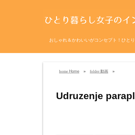
おしゃれ＆かわいいがコンセプト！ひとり
Home
»
動画
»
home
folder
Udruzenje parapl