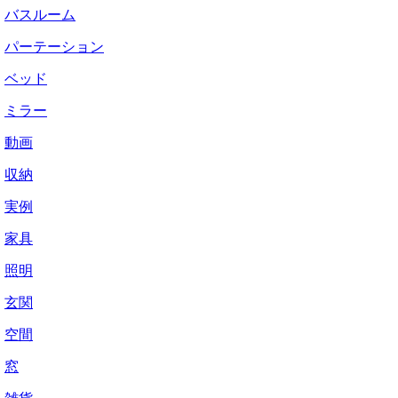
バスルーム
パーテーション
ベッド
ミラー
動画
収納
実例
家具
照明
玄関
空間
窓