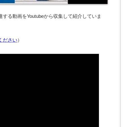
する動画をYoutubeから収集して紹介していま
ください
）