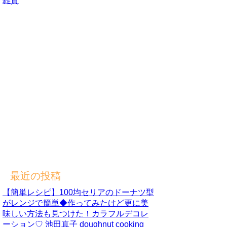
雑貨
最近の投稿
【簡単レシピ】100均セリアのドーナツ型
がレンジで簡単◆作ってみたけど更に美
味しい方法も見つけた！カラフルデコレ
ーション♡ 池田真子 doughnut cooking