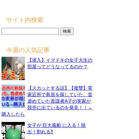
サイト内検索
検
索:
今週の人気記事
【潜入】イマドキの女子大生の
部屋ってどうなってるのか？
【スカッとする話】【復讐】実
家近所で新居を探していた、昔
虐めていた首謀者A子の実家が
競売に出ているのを発見！！→
購入したら
女子が 巨大風船 に入る！脱
出！割れる⁈