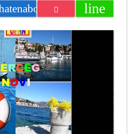
line
k
hatenabookmark