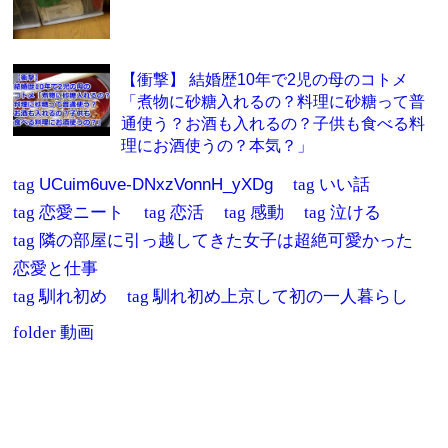
【衝撃】 結婚歴10年で2児の母のコトメ
「煮物に砂糖入れるの？料理に砂糖って普
通使う？お酒も入れるの？子供も食べる料
理にお酒使うの？本気？」
tag
UCuim6uve-DNxzVonnH_yXDg
tag
いい話
tag
恋愛ニート
tag
恋活
tag
感動
tag
泣ける
tag
隣の部屋に引っ越してきた女子は超絶可愛かった
恋愛と仕事
tag
馴れ初め
tag
馴れ初め上京して初の一人暮らし
folder
動画