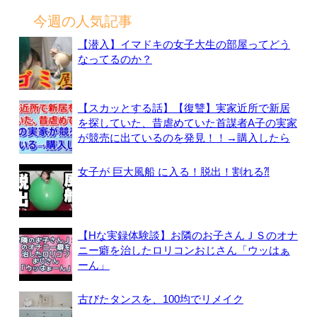
今週の人気記事
【潜入】イマドキの女子大生の部屋ってどう
なってるのか？
【スカッとする話】【復讐】実家近所で新居
を探していた、昔虐めていた首謀者A子の実家
が競売に出ているのを発見！！→購入したら
女子が 巨大風船 に入る！脱出！割れる⁈
【Hな実録体験談】お隣のお子さんＪＳのオナ
ニー癖を治したロリコンおじさん「ウッはぁ
ーん」
古びたタンスを、100均でリメイク