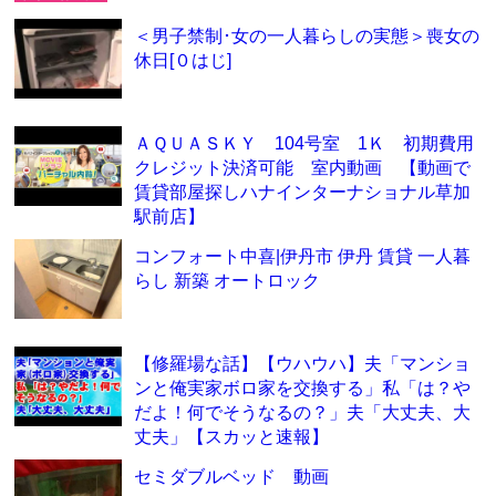
＜男子禁制･女の一人暮らしの実態＞喪女の
休日[０はじ]
ＡＱＵＡＳＫＹ 104号室 1Ｋ 初期費用
クレジット決済可能 室内動画 【動画で
賃貸部屋探しハナインターナショナル草加
駅前店】
コンフォート中喜|伊丹市 伊丹 賃貸 一人暮
らし 新築 オートロック
【修羅場な話】【ウハウハ】夫「マンショ
ンと俺実家ボロ家を交換する」私「は？や
だよ！何でそうなるの？」夫「大丈夫、大
丈夫」【スカッと速報】
セミダブルベッド 動画