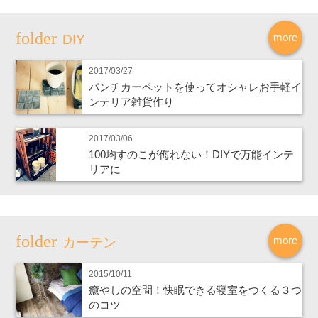
more
DIY
2017/03/27
パンチカーペットを使ってオシャレお手軽イ
ンテリア雑貨作り
2017/03/06
100均すのこが侮れない！DIYで万能インテ
リアに
more
カーテン
2015/10/11
癒やしの空間！快眠できる寝室をつくる３つ
のコツ