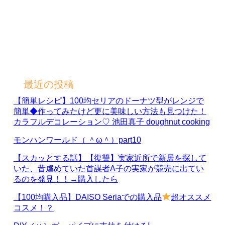
最近の投稿
【簡単レシピ】100均セリアのドーナツ型がレンジで
簡単◆作ってみたけど更に美味しい方法も見つけた！
カラフルデコレーション♡ 池田真子 doughnut cooking
モンハンワールド（ ＾ω＾）part10
【スカッとする話】【復讐】実家近所で新居を探して
いた、昔虐めていた首謀者A子の実家が競売に出てい
るのを発見！！→購入したら
【100均購入品】DAISO Seriaでの購入品
超オススメ
コスメ！？