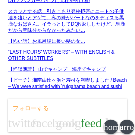
DIY／ハンガーパイプに支柱を付ける!
スカッとする話 引きこもり登校拒否にニートの子供
達を凄いとアゲて、私の妹がパートなのをディスる馬
鹿なおばさん。イラっとしてDQN返ししたけど、馬鹿
だから意味分からなかったみたい…
【怖い話】お風呂場に長い髪の女…
“LAST HOURS’ WORKERS” – WITH ENGLISH &
OTHER SUBTITLES
【怪談朗読】 山でキャンプ 海岸でキャンプ
【ビーチ】湘南由比ヶ浜と寿司を満喫しました / Beach
– We were satisfied with Yuigahama beach and sushi
フォローする
line
twitter
facebook
google
feed
home
arr