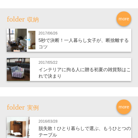
more
収納
2017/06/26
5秒で決断！一人暮らし女子が、断捨離する
コツ
2017/05/22
インテリアに拘る人に贈る初夏の雑貨類はこ
れで決まり
more
実例
2016/03/28
脱失敗！ひとり暮らしで選ぶ、もうひとつの
テーブル