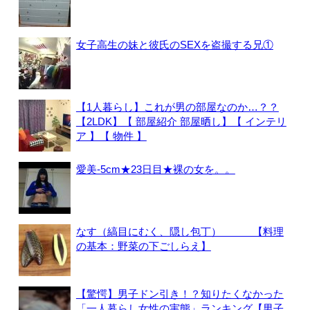
女子高生の妹と彼氏のSEXを盗撮する兄①
【1人暮らし】これが男の部屋なのか…？？
【2LDK】【 部屋紹介 部屋晒し】【 インテリ
ア 】【 物件 】
愛美-5cm★23日目★裸の女を。。
なす（縞目にむく、隠し包丁） 【料理
の基本：野菜の下ごしらえ】
【驚愕】男子ドン引き！？知りたくなかった
「一人暮らし女性の実態」ランキング【男子