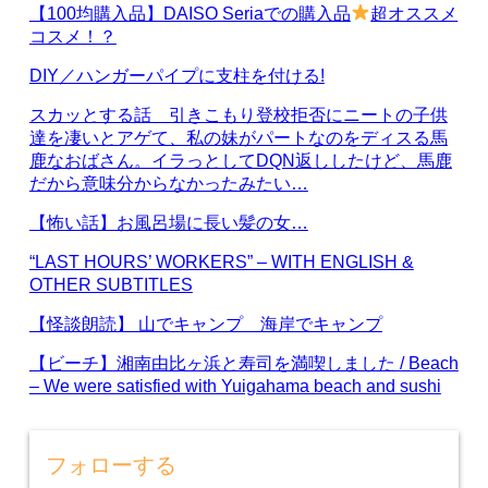
【100均購入品】DAISO Seriaでの購入品
超オススメ
コスメ！？
DIY／ハンガーパイプに支柱を付ける!
スカッとする話 引きこもり登校拒否にニートの子供
達を凄いとアゲて、私の妹がパートなのをディスる馬
鹿なおばさん。イラっとしてDQN返ししたけど、馬鹿
だから意味分からなかったみたい…
【怖い話】お風呂場に長い髪の女…
“LAST HOURS’ WORKERS” – WITH ENGLISH &
OTHER SUBTITLES
【怪談朗読】 山でキャンプ 海岸でキャンプ
【ビーチ】湘南由比ヶ浜と寿司を満喫しました / Beach
– We were satisfied with Yuigahama beach and sushi
フォローする