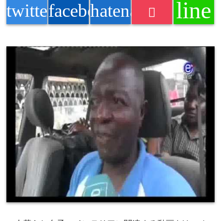
line
twitter
facebook
hatenabookmark