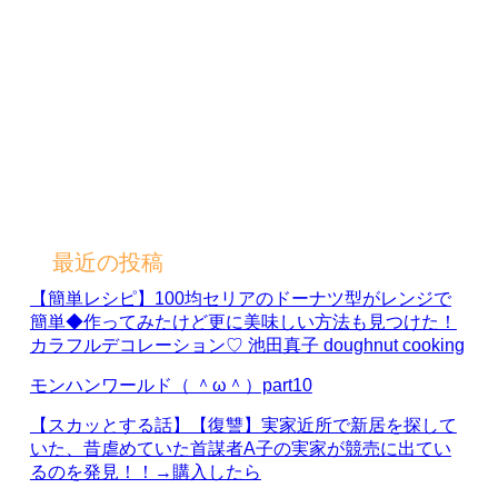
最近の投稿
【簡単レシピ】100均セリアのドーナツ型がレンジで
簡単◆作ってみたけど更に美味しい方法も見つけた！
カラフルデコレーション♡ 池田真子 doughnut cooking
モンハンワールド（ ＾ω＾）part10
【スカッとする話】【復讐】実家近所で新居を探して
いた、昔虐めていた首謀者A子の実家が競売に出てい
るのを発見！！→購入したら