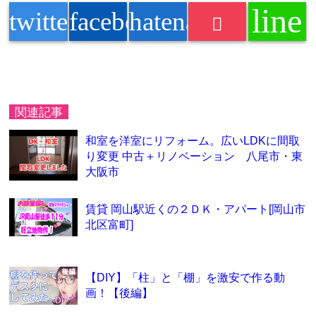
line
twitter
facebook
hatenabookmark
関連記事
和室を洋室にリフォーム。広いLDKに間取
り変更 中古＋リノベーション 八尾市・東
大阪市
賃貸 岡山駅近くの２ＤＫ・アパート[岡山市
北区富町]
【DIY】「柱」と「棚」を激安で作る動
画！【後編】