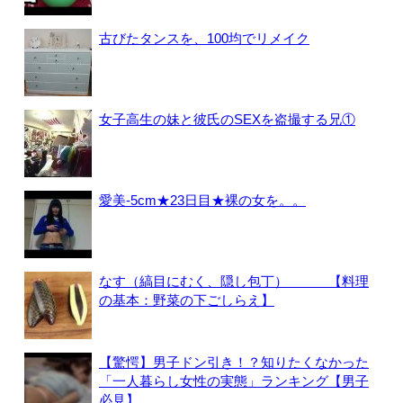
古びたタンスを、100均でリメイク
女子高生の妹と彼氏のSEXを盗撮する兄①
愛美-5cm★23日目★裸の女を。。
なす（縞目にむく、隠し包丁） 【料理
の基本：野菜の下ごしらえ】
【驚愕】男子ドン引き！？知りたくなかった
「一人暮らし女性の実態」ランキング【男子
必見】