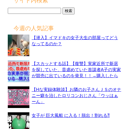
サイト内検索
検
索:
今週の人気記事
【潜入】イマドキの女子大生の部屋ってどう
なってるのか？
【スカッとする話】【復讐】実家近所で新居
を探していた、昔虐めていた首謀者A子の実家
が競売に出ているのを発見！！→購入したら
【Hな実録体験談】お隣のお子さんＪＳのオナ
ニー癖を治したロリコンおじさん「ウッはぁ
ーん」
女子が 巨大風船 に入る！脱出！割れる⁈