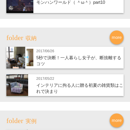
モンハンワールド（ ＾ω＾）part10
more
収納
2017/06/26
5秒で決断！一人暮らし女子が、断捨離する
コツ
2017/05/22
インテリアに拘る人に贈る初夏の雑貨類はこ
れで決まり
more
実例