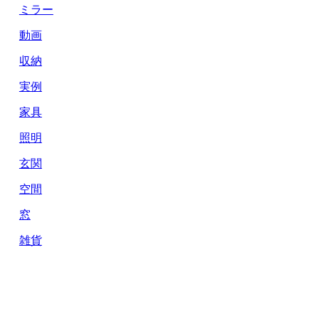
ミラー
動画
収納
実例
家具
照明
玄関
空間
窓
雑貨