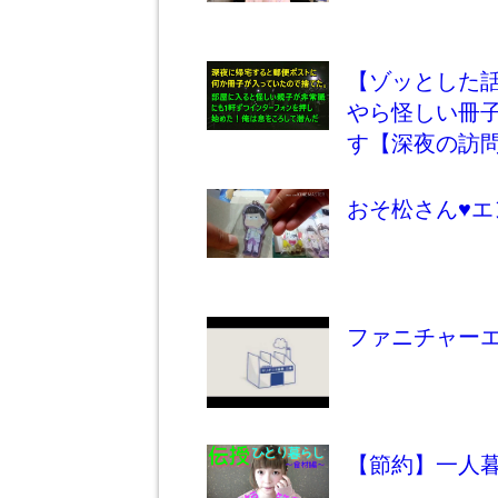
【ゾッとした
やら怪しい冊
す【深夜の訪
おそ松さん
♥
エ
ファニチャーエ
【節約】一人