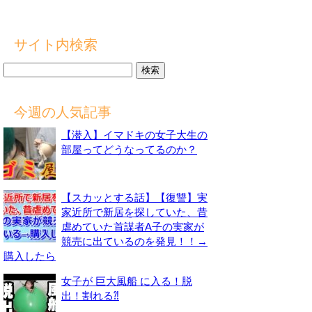
サイト内検索
検
索:
今週の人気記事
【潜入】イマドキの女子大生の
部屋ってどうなってるのか？
【スカッとする話】【復讐】実
家近所で新居を探していた、昔
虐めていた首謀者A子の実家が
競売に出ているのを発見！！→
購入したら
女子が 巨大風船 に入る！脱
出！割れる⁈