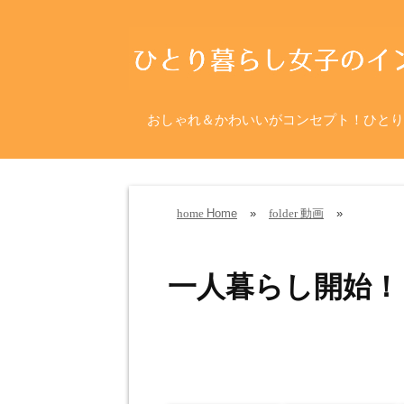
おしゃれ＆かわいいがコンセプト！ひとり
Home
»
動画
»
home
folder
一人暮らし開始！