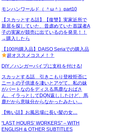
モンハンワールド（ ＾ω＾）part10
【スカッとする話】【復讐】実家近所で
新居を探していた、昔虐めていた首謀者A
子の実家が競売に出ているのを発見！！
→購入したら
【100均購入品】DAISO Seriaでの購入品
超オススメコスメ！？
DIY／ハンガーパイプに支柱を付ける!
スカッとする話 引きこもり登校拒否に
ニートの子供達を凄いとアゲて、私の妹
がパートなのをディスる馬鹿なおばさ
ん。イラっとしてDQN返ししたけど、馬
鹿だから意味分からなかったみたい…
【怖い話】お風呂場に長い髪の女…
“LAST HOURS’ WORKERS” – WITH
ENGLISH & OTHER SUBTITLES