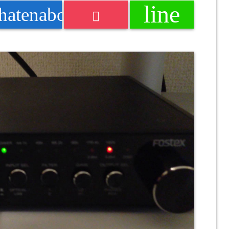
line
k
hatenabookmark