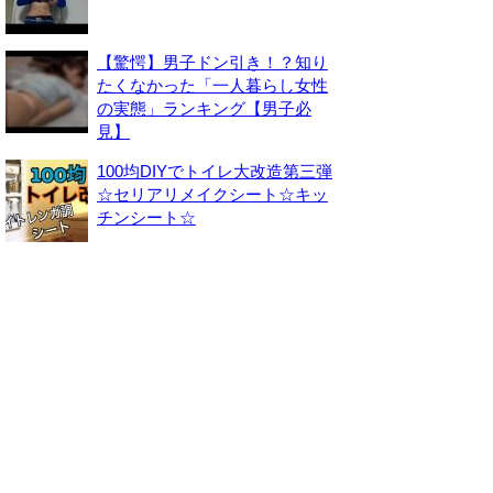
【驚愕】男子ドン引き！？知り
たくなかった「一人暮らし女性
の実態」ランキング【男子必
見】
100均DIYでトイレ大改造第三弾
☆セリアリメイクシート☆キッ
チンシート☆