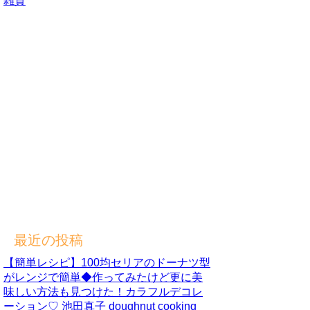
雑貨
最近の投稿
【簡単レシピ】100均セリアのドーナツ型
がレンジで簡単◆作ってみたけど更に美
味しい方法も見つけた！カラフルデコレ
ーション♡ 池田真子 doughnut cooking