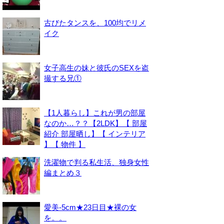
古びたタンスを、100均でリメ
イク
女子高生の妹と彼氏のSEXを盗
撮する兄①
【1人暮らし】これが男の部屋
なのか…？？【2LDK】【 部屋
紹介 部屋晒し】【 インテリア
】【 物件 】
洗濯物で判る私生活、独身女性
編まとめ３
愛美-5cm★23日目★裸の女
を。。