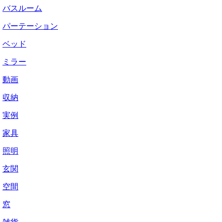
バスルーム
パーテーション
ベッド
ミラー
動画
収納
実例
家具
照明
玄関
空間
窓