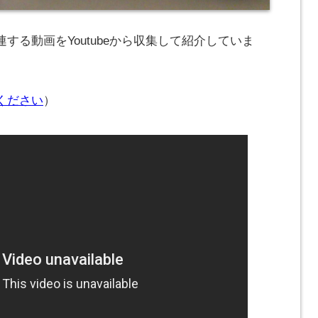
する動画をYoutubeから収集して紹介していま
ください
）