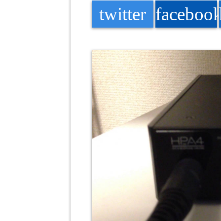
twitter
faceboo