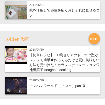
2014/05/04
鏡を活用して部屋を広くおしゃれに見せるコ
ツ
more
動画
2018/04/20
【簡単レシピ】100均セリアのドーナツ型が
レンジで簡単◆作ってみたけど更に美味しい
方法も見つけた！カラフルデコレーション♡
池田真子 doughnut cooking
2018/04/20
モンハンワールド（ ＾ω＾）part10