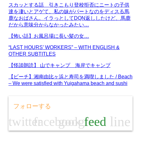
スカッとする話 引きこもり登校拒否にニートの子供
達を凄いとアゲて、私の妹がパートなのをディスる馬
鹿なおばさん。イラっとしてDQN返ししたけど、馬鹿
だから意味分からなかったみたい…
【怖い話】お風呂場に長い髪の女…
“LAST HOURS’ WORKERS” – WITH ENGLISH &
OTHER SUBTITLES
【怪談朗読】 山でキャンプ 海岸でキャンプ
【ビーチ】湘南由比ヶ浜と寿司を満喫しました / Beach
– We were satisfied with Yuigahama beach and sushi
フォローする
line
twitter
facebook
google
feed