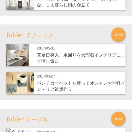
な、１人暮らし用の傘立て
more
テクニック
2017/05/31
真夏日突入、水回りを大理石インテリアにし
て涼し気に
2017/03/27
パンチカーペットを使ってオシャレお手軽イ
ンテリア雑貨作り
more
テーブル