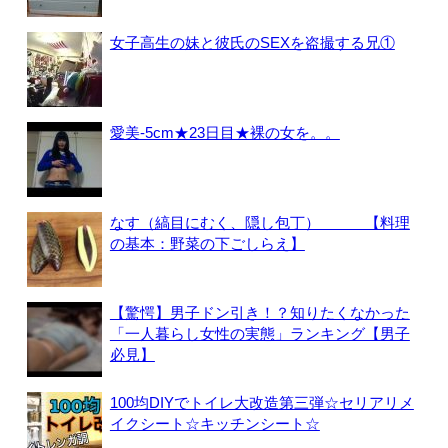
女子高生の妹と彼氏のSEXを盗撮する兄①
愛美-5cm★23日目★裸の女を。。
なす（縞目にむく、隠し包丁） 【料理
の基本：野菜の下ごしらえ】
【驚愕】男子ドン引き！？知りたくなかった
「一人暮らし女性の実態」ランキング【男子
必見】
100均DIYでトイレ大改造第三弾☆セリアリメ
イクシート☆キッチンシート☆