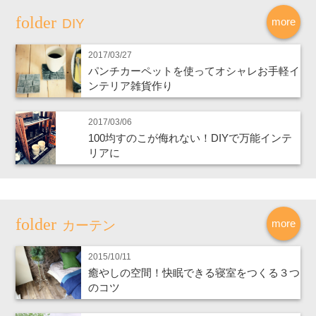
more
DIY
2017/03/27
パンチカーペットを使ってオシャレお手軽イ
ンテリア雑貨作り
2017/03/06
100均すのこが侮れない！DIYで万能インテ
リアに
more
カーテン
2015/10/11
癒やしの空間！快眠できる寝室をつくる３つ
のコツ