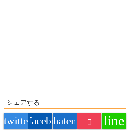
シェアする
line
twitter
facebook
hatenabookmark