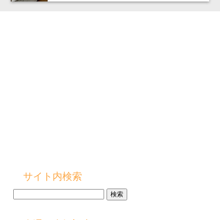
サイト内検索
検
索: