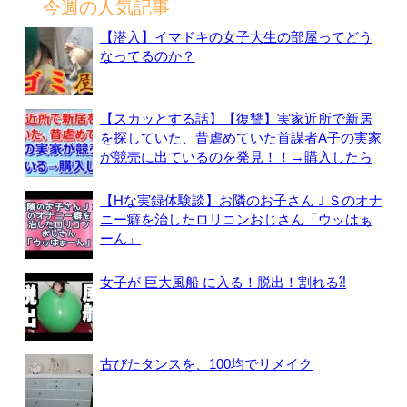
今週の人気記事
【潜入】イマドキの女子大生の部屋ってどう
なってるのか？
【スカッとする話】【復讐】実家近所で新居
を探していた、昔虐めていた首謀者A子の実家
が競売に出ているのを発見！！→購入したら
【Hな実録体験談】お隣のお子さんＪＳのオナ
ニー癖を治したロリコンおじさん「ウッはぁ
ーん」
女子が 巨大風船 に入る！脱出！割れる⁈
古びたタンスを、100均でリメイク