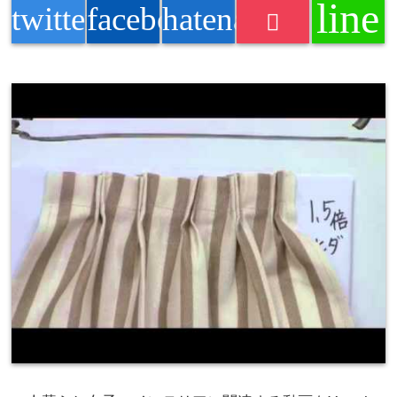
line
twitter
facebook
hatenabookmark