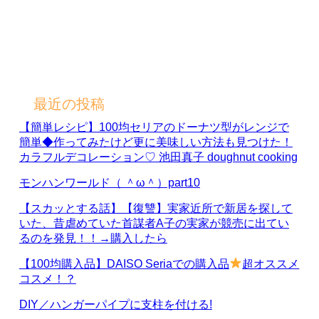
最近の投稿
【簡単レシピ】100均セリアのドーナツ型がレンジで
簡単◆作ってみたけど更に美味しい方法も見つけた！
カラフルデコレーション♡ 池田真子 doughnut cooking
モンハンワールド（ ＾ω＾）part10
【スカッとする話】【復讐】実家近所で新居を探して
いた、昔虐めていた首謀者A子の実家が競売に出てい
るのを発見！！→購入したら
【100均購入品】DAISO Seriaでの購入品
超オススメ
コスメ！？
DIY／ハンガーパイプに支柱を付ける!