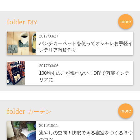
more
DIY
2017/03/27
パンチカーペットを使ってオシャレお手軽イ
ンテリア雑貨作り
2017/03/06
100均すのこが侮れない！DIYで万能インテ
リアに
more
カーテン
2015/10/11
癒やしの空間！快眠できる寝室をつくる３つ
のコツ