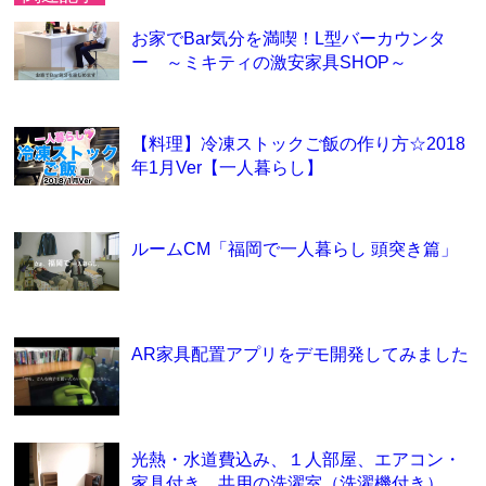
お家でBar気分を満喫！L型バーカウンタ
ー ～ミキティの激安家具SHOP～
【料理】冷凍ストックご飯の作り方☆2018
年1月Ver【一人暮らし】
ルームCM「福岡で一人暮らし 頭突き篇」
AR家具配置アプリをデモ開発してみました
光熱・水道費込み、１人部屋、エアコン・
家具付き、共用の洗濯室（洗濯機付き）