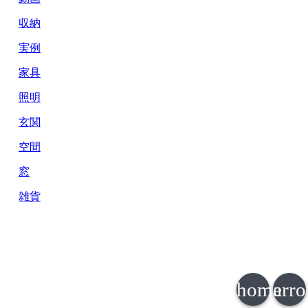
収納
実例
家具
照明
玄関
空間
窓
雑貨
home
arr