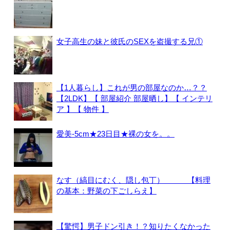
女子高生の妹と彼氏のSEXを盗撮する兄①
【1人暮らし】これが男の部屋なのか…？？
【2LDK】【 部屋紹介 部屋晒し】【 インテリ
ア 】【 物件 】
愛美-5cm★23日目★裸の女を。。
なす（縞目にむく、隠し包丁） 【料理
の基本：野菜の下ごしらえ】
【驚愕】男子ドン引き！？知りたくなかった