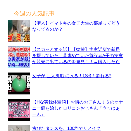
索:
今週の人気記事
【潜入】イマドキの女子大生の部屋ってどう
なってるのか？
【スカッとする話】【復讐】実家近所で新居
を探していた、昔虐めていた首謀者A子の実家
が競売に出ているのを発見！！→購入したら
女子が 巨大風船 に入る！脱出！割れる⁈
【Hな実録体験談】お隣のお子さんＪＳのオナ
ニー癖を治したロリコンおじさん「ウッはぁ
ーん」
古びたタンスを、100均でリメイク