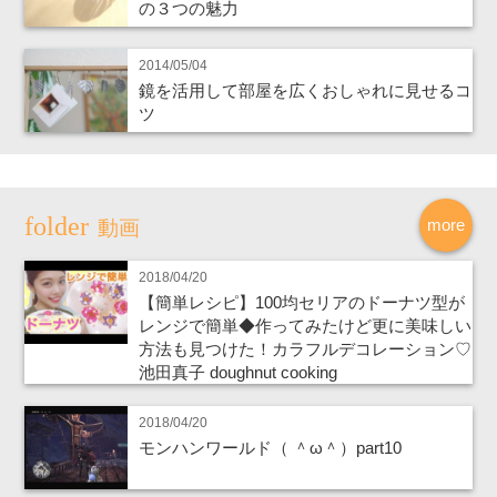
の３つの魅力
2014/05/04
鏡を活用して部屋を広くおしゃれに見せるコ
ツ
more
動画
2018/04/20
【簡単レシピ】100均セリアのドーナツ型が
レンジで簡単◆作ってみたけど更に美味しい
方法も見つけた！カラフルデコレーション♡
池田真子 doughnut cooking
2018/04/20
モンハンワールド（ ＾ω＾）part10