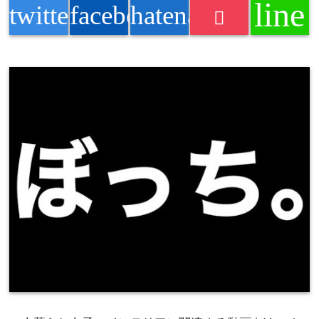
line
twitter
facebook
hatenabookmark