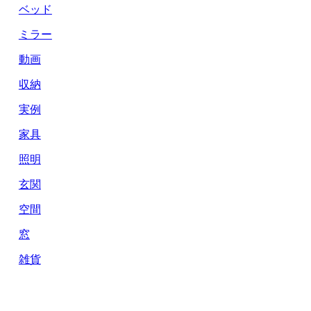
ベッド
ミラー
動画
収納
実例
家具
照明
玄関
空間
窓
雑貨