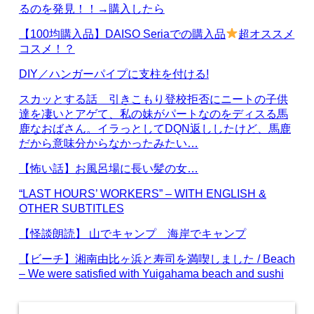
るのを発見！！→購入したら
【100均購入品】DAISO Seriaでの購入品
超オススメ
コスメ！？
DIY／ハンガーパイプに支柱を付ける!
スカッとする話 引きこもり登校拒否にニートの子供
達を凄いとアゲて、私の妹がパートなのをディスる馬
鹿なおばさん。イラっとしてDQN返ししたけど、馬鹿
だから意味分からなかったみたい…
【怖い話】お風呂場に長い髪の女…
“LAST HOURS’ WORKERS” – WITH ENGLISH &
OTHER SUBTITLES
【怪談朗読】 山でキャンプ 海岸でキャンプ
【ビーチ】湘南由比ヶ浜と寿司を満喫しました / Beach
– We were satisfied with Yuigahama beach and sushi