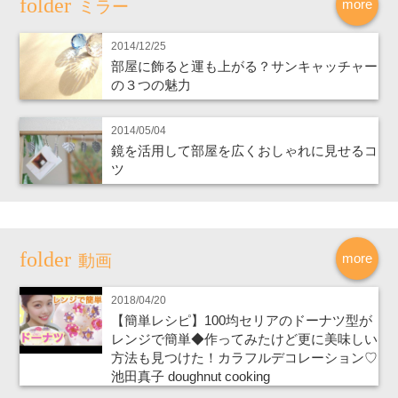
more
ミラー
2014/12/25
部屋に飾ると運も上がる？サンキャッチャー
の３つの魅力
2014/05/04
鏡を活用して部屋を広くおしゃれに見せるコ
ツ
more
動画
2018/04/20
【簡単レシピ】100均セリアのドーナツ型が
レンジで簡単◆作ってみたけど更に美味しい
方法も見つけた！カラフルデコレーション♡
池田真子 doughnut cooking