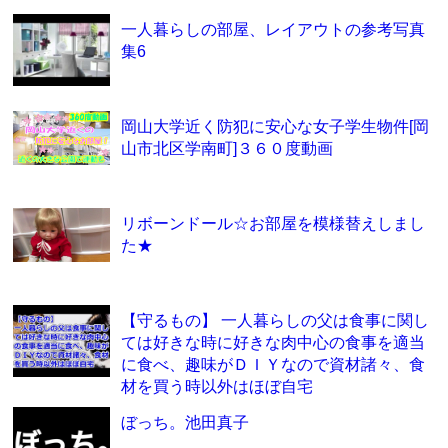
一人暮らしの部屋、レイアウトの参考写真
集6
岡山大学近く防犯に安心な女子学生物件[岡
山市北区学南町]３６０度動画
リボーンドール☆お部屋を模様替えしまし
た★
【守るもの】 一人暮らしの父は食事に関し
ては好きな時に好きな肉中心の食事を適当
に食べ、趣味がＤＩＹなので資材諸々、食
材を買う時以外はほぼ自宅
ぼっち。池田真子