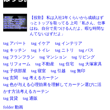
【役割】 私は入社1年くらいから成績はず
っとトップを取ってる 上司「私さん、仕事
はね、自分で見つけるんだよ。暇な時間な
んてないはずだよ」
tag
アパート
tag
イケア
tag
インテリア
tag
キッチン
tag
トイレ
tag
ニトリ
tag
バス
tag
フランフラン
tag
マンション
tag
リビング
tag
リフォーム
tag
不動産
tag
住宅
tag
大塚家具
tag
子供部屋
tag
寝室
tag
引越
tag
無印
tag
玄関
tag
考えるカーテン
tag
色が与える心理効果を理解してカーテン選びに活
かす方法考えるカーテン
tag
賃貸
tag
通販
folder
動画