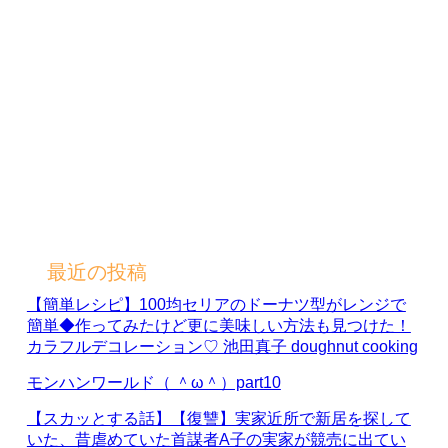
最近の投稿
【簡単レシピ】100均セリアのドーナツ型がレンジで
簡単◆作ってみたけど更に美味しい方法も見つけた！
カラフルデコレーション♡ 池田真子 doughnut cooking
モンハンワールド（ ＾ω＾）part10
【スカッとする話】【復讐】実家近所で新居を探して
いた、昔虐めていた首謀者A子の実家が競売に出てい