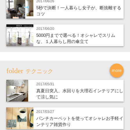
2017/06/26
5秒で決断！一人暮らし女子が、断捨離する
コツ
2017/06/20
5000円までで選べる！オシャレでスリム
な、１人暮らし用の傘立て
more
テクニック
2017/05/31
真夏日突入、水回りを大理石インテリアにし
て涼し気に
2017/03/27
パンチカーペットを使ってオシャレお手軽イ
ンテリア雑貨作り