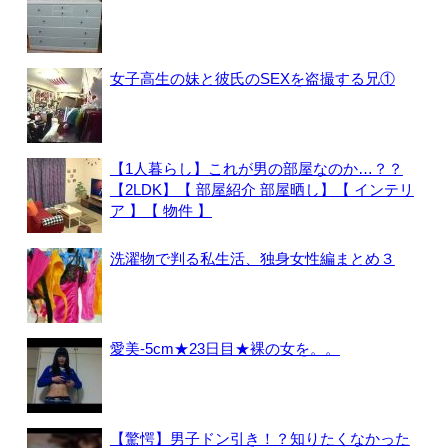
女子高生の妹と彼氏のSEXを盗撮する兄①
【1人暮らし】これが男の部屋なのか…？？
【2LDK】【 部屋紹介 部屋晒し】【 インテリ
ア 】【 物件 】
洗濯物で判る私生活、独身女性編まとめ３
愛美-5cm★23日目★裸の女を。。
【驚愕】男子ドン引き！？知りたくなかった