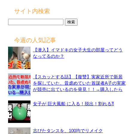
サイト内検索
検
索:
今週の人気記事
【潜入】イマドキの女子大生の部屋ってどう
なってるのか？
【スカッとする話】【復讐】実家近所で新居
を探していた、昔虐めていた首謀者A子の実家
が競売に出ているのを発見！！→購入したら
女子が 巨大風船 に入る！脱出！割れる⁈
古びたタンスを、100均でリメイク