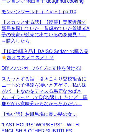
ーション♡ 池田真子 doughnut cooking
モンハンワールド（ ＾ω＾）part10
【スカッとする話】【復讐】実家近所で
新居を探していた、昔虐めていた首謀者A
子の実家が競売に出ているのを発見！！
→購入したら
【100均購入品】DAISO Seriaでの購入品
超オススメコスメ！？
DIY／ハンガーパイプに支柱を付ける!
スカッとする話 引きこもり登校拒否に
ニートの子供達を凄いとアゲて、私の妹
がパートなのをディスる馬鹿なおばさ
ん。イラっとしてDQN返ししたけど、馬
鹿だから意味分からなかったみたい…
【怖い話】お風呂場に長い髪の女…
“LAST HOURS’ WORKERS” – WITH
ENGLISH & OTHER SUBTITLES