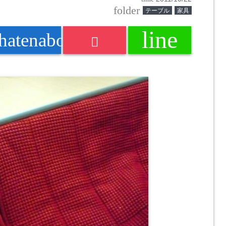
folder
テーブル
家具
line
k
hatenabookmark