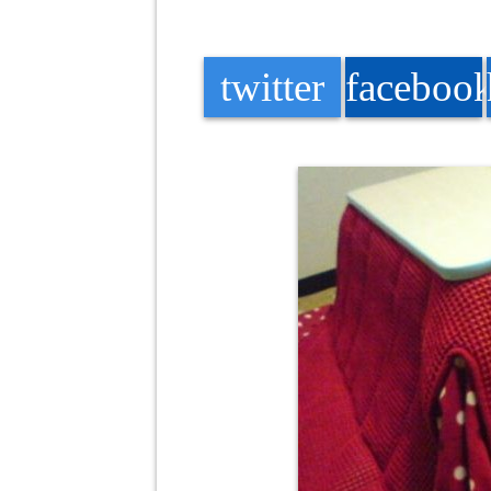
twitter
faceboo