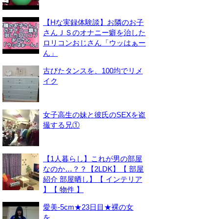
【Hな実録体験談】お隣のお子
さんＪＳのオナニー癖を治した
ロリコンおじさん「ウッはぁー
ん」
古びたタンスを、100均でリメ
イク
女子高生の妹と彼氏のSEXを盗
撮する兄①
【1人暮らし】これが男の部屋
なのか…？？【2LDK】【 部屋
紹介 部屋晒し】【 インテリア
】【 物件 】
愛美-5cm★23日目★裸の女
を。。