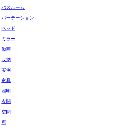
バスルーム
パーテーション
ベッド
ミラー
動画
収納
実例
家具
照明
玄関
空間
窓