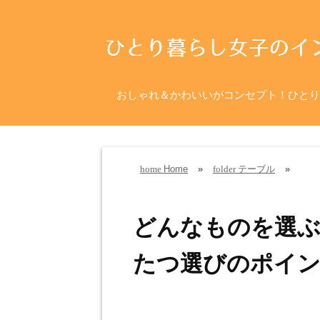
おしゃれ＆かわいいがコンセプト！ひとり
Home
»
テーブル
»
home
folder
どんなものを選
たつ選びのポイ