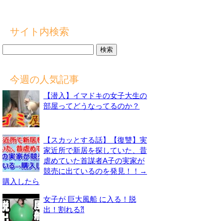
サイト内検索
検
索:
今週の人気記事
【潜入】イマドキの女子大生の
部屋ってどうなってるのか？
【スカッとする話】【復讐】実
家近所で新居を探していた、昔
虐めていた首謀者A子の実家が
競売に出ているのを発見！！→
購入したら
女子が 巨大風船 に入る！脱
出！割れる⁈