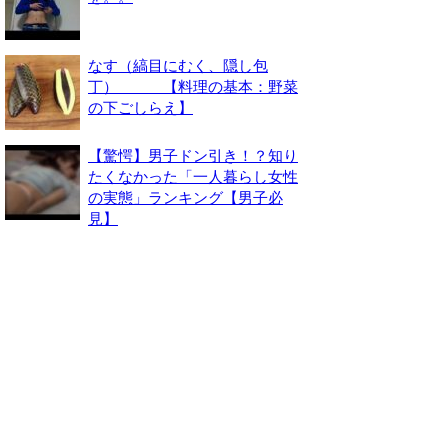
なす（縞目にむく、隠し包
丁） 【料理の基本：野菜
の下ごしらえ】
【驚愕】男子ドン引き！？知り
たくなかった「一人暮らし女性
の実態」ランキング【男子必
見】